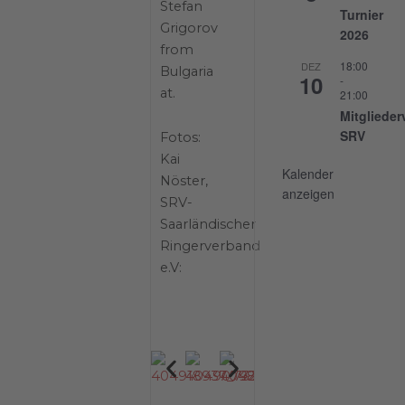
Stefan
Turnier
Grigorov
2026
from
18:00
DEZ
Bulgaria
10
-
at.
21:00
Mitgliede
SRV
Fotos:
Kai
Kalender
Nöster,
anzeigen
SRV-
Saarländischer
Ringerverband
e.V: