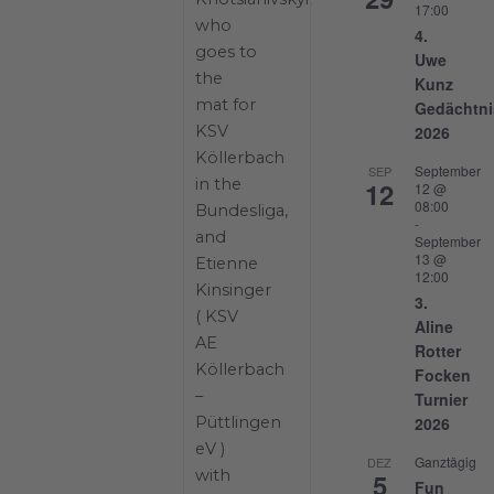
17:00
who
4.
goes to
Uwe
the
Kunz
mat for
Gedächtni
KSV
2026
Köllerbach
September
SEP
in the
12
12 @
08:00
Bundesliga,
-
and
September
13 @
Etienne
12:00
Kinsinger
3.
( KSV
Aline
AE
Rotter
Köllerbach
Focken
–
Turnier
Püttlingen
2026
eV )
Ganztägig
DEZ
with
5
Fun