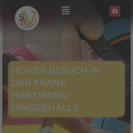
Zum
Main
F
Inhalt
a
Menu
springen
c
e
b
o
o
k
HOHER BESUCH IN
DER FRANK
HARTMANN-
RINGERHALLE