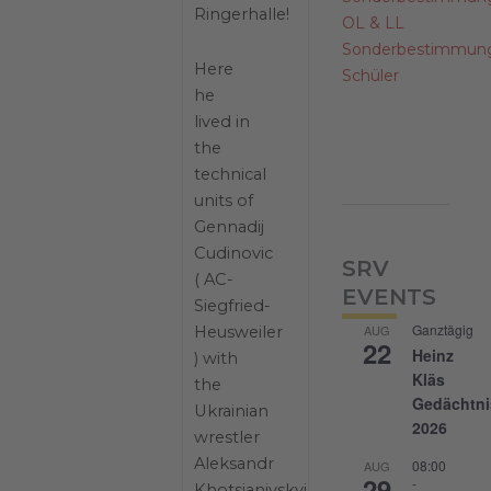
Ringerhalle!
OL & LL
Sonderbestimmun
Here
Schüler
he
lived in
the
technical
units of
Gennadij
Cudinovic
SRV
( AC-
EVENTS
Siegfried-
Ganztägig
AUG
Heusweiler
22
Heinz
) with
Kläs
the
Gedächtni
Ukrainian
2026
wrestler
Aleksandr
08:00
AUG
29
-
Khotsianivskyi,