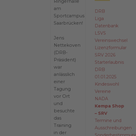
Ringerhalle
am
DRB
Sportcampus
Liga
Saarbrücken!
Datenbank
LSVS
Jens
Vereinswechsel
Nettekoven
Lizenzformular
(DRB-
SRV 2026
Präsident)
Starterlaubnis
war
DRB
anlässlich
01.01.2025
einer
Kindeswohl
Tagung
Vereine
vor Ort
NADA
und
Kempa Shop
besuchte
– SRV
das
Termine und
Training
Ausschreibungen
in der
Sonderbestimmun