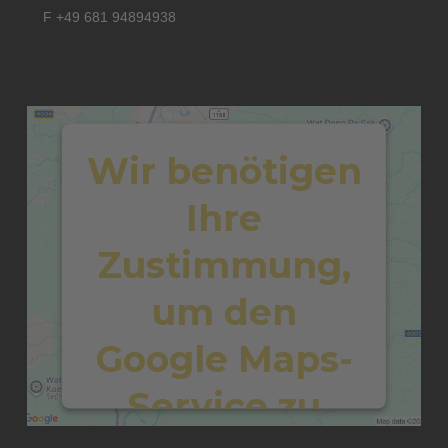
F +49 681 94894938
Wir benötigen
Ihre
Zustimmung,
um den
Google Maps-
Service zu