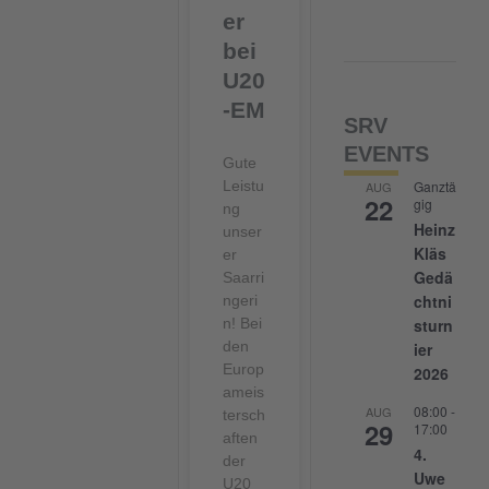
er
bei
U20
-EM
SRV
EVENTS
Gute
Leistu
Ganztä
AUG
22
gig
ng
Heinz
unser
Kläs
er
Gedä
Saarri
chtni
ngeri
n! Bei
sturn
den
ier
Europ
2026
ameis
08:00
-
AUG
tersch
29
17:00
aften
4.
der
Uwe
U20