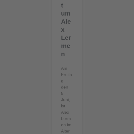
t
um
Ale
x
Ler
me
n
Am
Freita
g,
den
5.
Juni,
ist
Alex
Lerm
en im
Alter