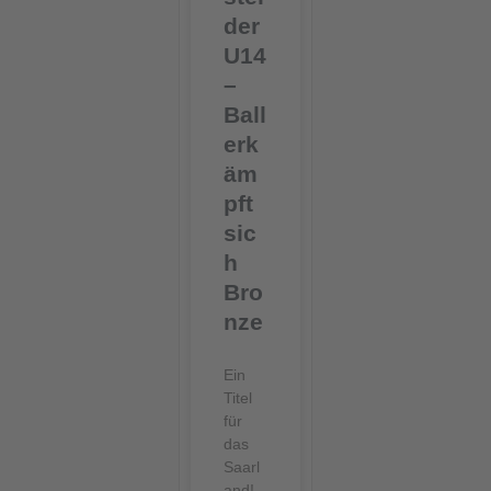
der
U14
–
Ball
erk
äm
pft
sic
h
Bro
nze
Ein
Titel
für
das
Saarl
and!