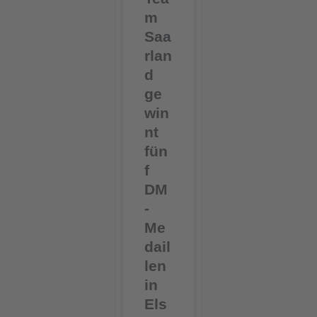
m
Saa
rlan
d
ge
win
nt
fün
f
DM
-
Me
dail
len
in
Els