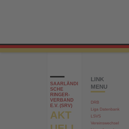
LINK
SAARLÄNDI
MENU
SCHE
RINGER-
VERBAND
DRB
E.V. (SRV)
Liga Datenbank
AKT
LSVS
Vereinswechsel
UELL