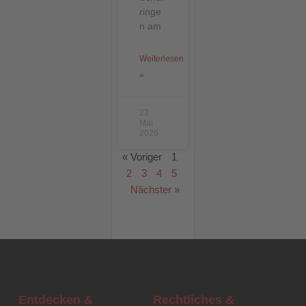
ringe
n am
Weiterlesen
»
23.
Mai
2026
« Voriger
1
2
3
4
5
Nächster »
Entdecken &
Rechtliches &