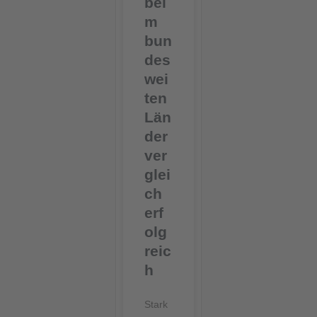
bei
m
bun
des
wei
ten
Län
der
ver
glei
ch
erf
olg
reic
h
Stark