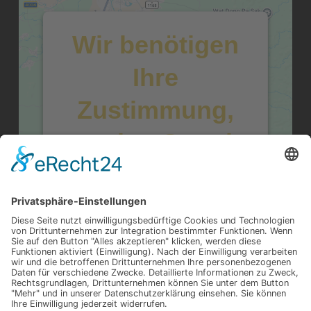
Wir benötigen
Ihre
Zustimmung,
um den Google
Maps-Service
zu laden!
Wir verwenden einen Service eines
Drittanbieters, um Karteninhalte
einzubetten. Dieser Service kann Daten
zu Ihren Aktivitäten sammeln. Bitte lesen
Sie die Details durch und stimmen Sie der