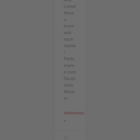
Lionel
Hove
n
krönt
sich
nach
starke
r
Perfo
manc
e zum
Deuts
chen
Meist
er
Weiterlesen
»
15.