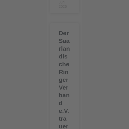
Juni
2026
Der
Saa
rlän
dis
che
Rin
ger
Ver
ban
d
e.V.
tra
uer