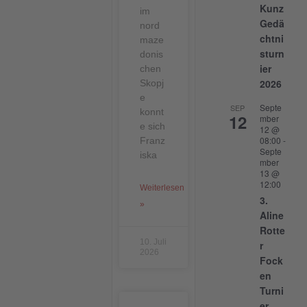
Kunz
im
Gedä
nord
chtni
maze
sturn
donis
ier
chen
2026
Skopj
e
Septe
SEP
konnt
12
mber
e sich
12 @
08:00
-
Franz
Septe
iska
mber
13 @
12:00
Weiterlesen
3.
»
Aline
Rotte
10. Juli
r
2026
Fock
en
Turni
er