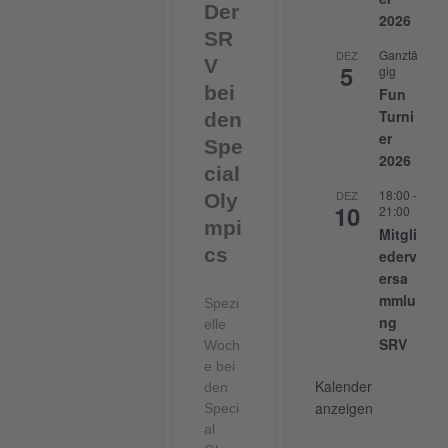
Der
2026
SR
Ganztä
DEZ
V
5
gig
bei
Fun
Turni
den
er
Spe
2026
cial
18:00
-
DEZ
Oly
10
21:00
mpi
Mitgli
cs
ederv
ersa
mmlu
Spezi
ng
elle
SRV
Woch
e bei
Kalender
den
anzeigen
Speci
al