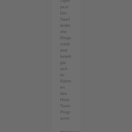
Olym
pics!
Der
Saarl
ändis
che
Ringe
rverb
and
beteili
gte
sich
im
Rahm
en
des
Host-
Town-
Progr
amm