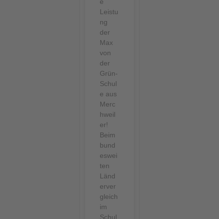
e
Leistu
ng
der
Max
von
der
Grün-
Schul
e aus
Merc
hweil
er!
Beim
bund
eswei
ten
Länd
erver
gleich
im
Schul