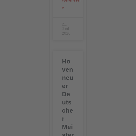
Weiterlesen
»
21.
Juni
2026
Ho
ven
neu
er
De
uts
che
r
Mei
ster