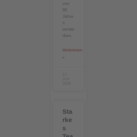
von
90
Jahre
n
versto
rben.
Weiterlesen
»
13.
Juni
2026
Sta
rke
s
Tea