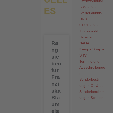
Lizenzformular
SRV 2026
ES
Starterlaubnis
DRB
01.01.2025
S
S
S
S
S
Kindeswohl
e
e
e
e
e
Vereine
i
i
i
i
i
Ra
NADA
t
t
t
t
t
ng
Kempa Shop –
e
e
e
e
e
SRV
sie
Termine und
ben
Ausschreibunge
für
n
Fra
Sonderbestimm
nzi
ungen OL & LL
ska
Sonderbestimm
Bla
ungen Schüler
um
eis