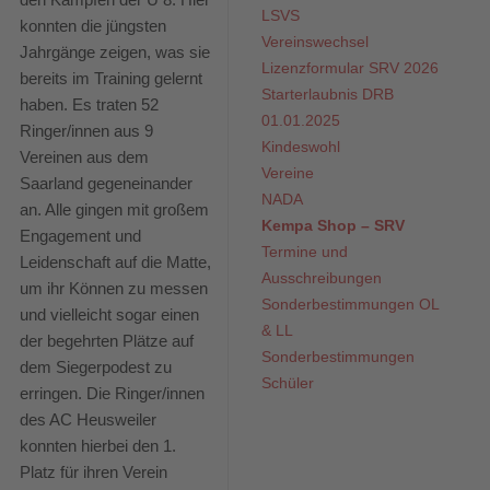
den Kämpfen der U 8. Hier
LSVS
konnten die jüngsten
Vereinswechsel
Jahrgänge zeigen, was sie
Lizenzformular SRV 2026
bereits im Training gelernt
Starterlaubnis DRB
haben. Es traten 52
01.01.2025
Ringer/innen aus 9
Kindeswohl
Vereinen aus dem
Vereine
Saarland gegeneinander
NADA
an. Alle gingen mit großem
Kempa Shop – SRV
Engagement und
Termine und
Leidenschaft auf die Matte,
Ausschreibungen
um ihr Können zu messen
Sonderbestimmungen OL
und vielleicht sogar einen
& LL
der begehrten Plätze auf
Sonderbestimmungen
dem Siegerpodest zu
Schüler
erringen. Die Ringer/innen
des AC Heusweiler
konnten hierbei den 1.
Platz für ihren Verein