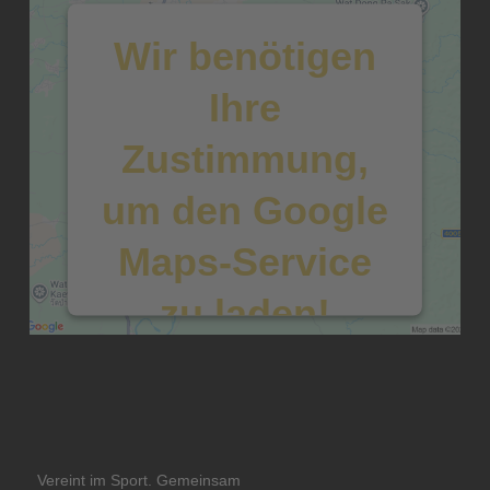
Wir benötigen
Ihre
Zustimmung,
um den Google
Maps-Service
zu laden!
Wir verwenden einen Service eines
Drittanbieters, um Karteninhalte
einzubetten. Dieser Service kann Daten
zu Ihren Aktivitäten sammeln. Bitte lesen
Sie die Details durch und stimmen Sie der
Nutzung des Service zu, um diese Karte
Vereint im Sport. Gemeinsam