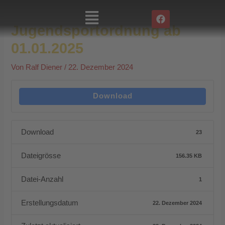
Zum
Post
Main
F
Inhalt
navigation
a
Menu
Jugendsportordnung ab
springen
c
e
01.01.2025
b
o
Von
Ralf Diener
/
22. Dezember 2024
o
k
Download
Download
23
Dateigrösse
156.35 KB
Datei-Anzahl
1
Erstellungsdatum
22. Dezember 2024