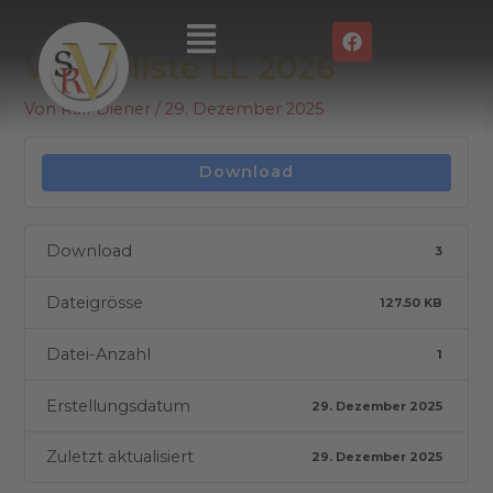
Zum
Post
Main
F
Inhalt
navigation
a
Menu
Wiegeliste LL 2026
springen
c
e
b
Von
Ralf Diener
/
29. Dezember 2025
o
o
k
Download
Download
3
Dateigrösse
127.50 KB
Datei-Anzahl
1
Erstellungsdatum
29. Dezember 2025
Zuletzt aktualisiert
29. Dezember 2025