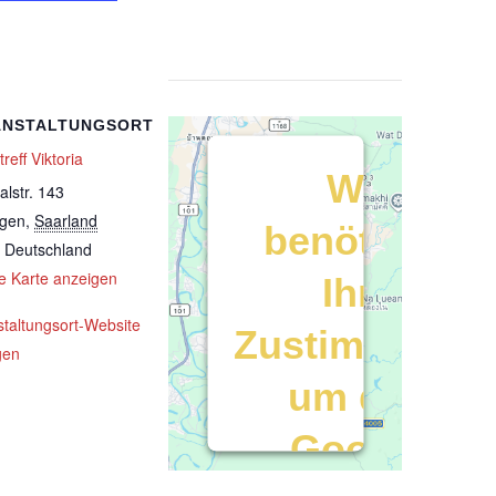
ANSTALTUNGSORT
reff Viktoria
Wir
talstr. 143
ngen
,
Saarland
benötigen
Deutschland
e Karte anzeigen
Ihre
staltungsort-Website
Zustimmung,
gen
um den
Google