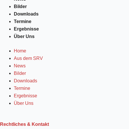
k
Bilder
-
Downloads
f
Termine
Ergebnisse
Über Uns
Home
Aus dem SRV
News
Bilder
Downloads
Termine
Ergebnisse
Über Uns
Rechtliches & Kontakt