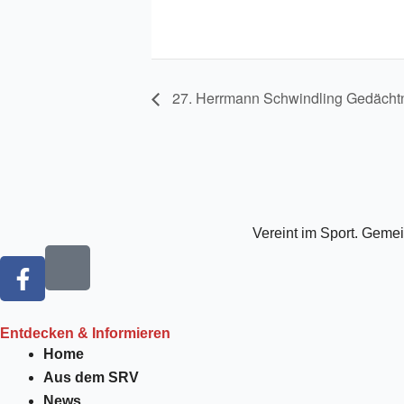
27. Herrmann Schwindling Gedächtn
Vereint im Sport. Geme
F
a
c
e
Entdecken & Informieren
b
Home
o
Aus dem SRV
o
News