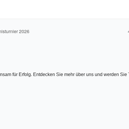
Maps-
Service zu
laden!
isturnier 2026
Wir
verwenden
einen Service
eines
Drittanbieters,
um
insam für Erfolg. Entdecken Sie mehr über uns und werden Sie 
Karteninhalte
einzubetten.
Dieser
Service kann
Daten zu
Ihren
Aktivitäten
sammeln.
Bitte lesen Sie