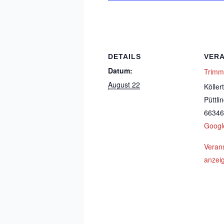
DETAILS
VER
Datum:
Trimmt
August 22
Köller
Püttli
66346
Googl
Veran
anzei