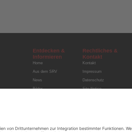
Entdecken &
Rechtliches &
Informieren
Kontakt
Home
Kontakt
Aus dem SRV
Impressum
News
Datenschutz
Bilder
Site Notice
Downloads
Privacy Policy
Termine
Ergebnisse
Über Uns