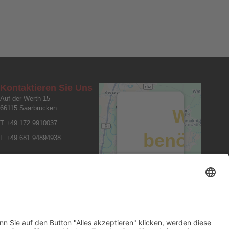
Kontaktieren Sie Uns
Auf der Werth 15
66115 Saarbrücken
Wir
T +49 172 9910037
benötige
F +49 681 94894938
Ihre
Zustimmun
um den