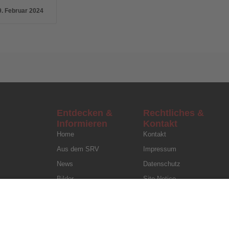
9. Februar 2024
Entdecken &
Rechtliches &
Informieren
Kontakt
Home
Kontakt
Aus dem SRV
Impressum
News
Datenschutz
Bilder
Site Notice
Downloads
Privacy Policy
Termine
Ergebnisse