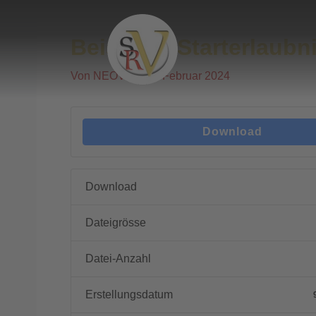
Zum
Post
Inhalt
navigation
Beispiele Starterlaubn
springen
Von
NEOVER
/
9. Februar 2024
Download
Download
Dateigrösse
Datei-Anzahl
Erstellungsdatum