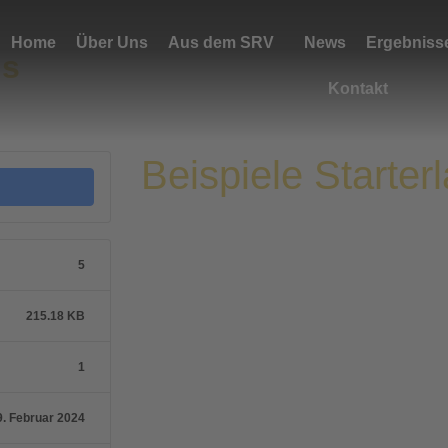
Home
Über Uns
Aus dem SRV
News
Ergebniss
is
Kontakt
Beispiele Starter
5
215.18 KB
1
9. Februar 2024