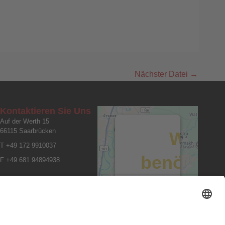
Nächster Datei
→
Kontaktieren Sie Uns
Auf der Werth 15
66115 Saarbrücken
Wir
T +49 172 9910037
benötige
F +49 681 94894938
Ihre
Zustimmun