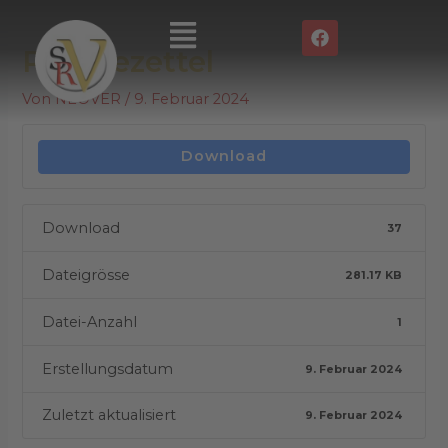
Zum
Post
Main
F
Inhalt
navigation
a
Menu
Punktezettel
springen
c
e
b
Von
NEOVER
/
9. Februar 2024
o
o
k
Download
Download
37
Dateigrösse
281.17 KB
Datei-Anzahl
1
Erstellungsdatum
9. Februar 2024
Zuletzt aktualisiert
9. Februar 2024