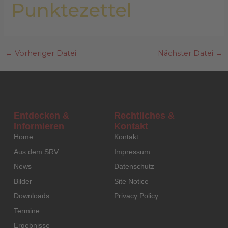
Punktezettel
←
Vorheriger Datei
Nächster Datei
→
Entdecken &
Rechtliches &
Informieren
Kontakt
Home
Kontakt
Aus dem SRV
Impressum
News
Datenschutz
Bilder
Site Notice
Downloads
Privacy Policy
Termine
Ergebnisse