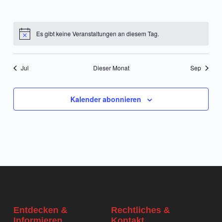
Veranstaltungen,
Veranstaltungen,
Veranstaltungen,
Veranstaltungen,
Veranstaltungen,
Veranstaltungen
Veransta
Es gibt keine Veranstaltungen an diesem Tag.
Jul
Dieser Monat
Sep
Kalender abonnieren
Entdecken &
Rechtliches &
Informieren
Kontakt