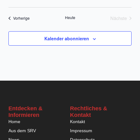
Datum
wählen.
Heute
Nächste
Veranstaltungen
Vorherige
Veranstalt
Kalender abonnieren
Entdecken &
Rechtliches &
Informieren
Kontakt
Home
Kontakt
Aus dem SRV
Impressum
News
Datenschutz