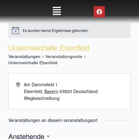
Zum
Main
F
Inhalt
a
Menu
springen
c
e
Es wurden keine Ergebnisse gefunden.
b
o
o
Untermeinhalle Elsenfeld
k
Veranstaltungen
Veranstaltungsorte
Untermeinhalle Elsenfeld
Am Dammsfeld 1
Elsenfeld
,
Bayern
63820
Deutschland
Wegbeschreibung
Veranstaltungen an diesem veranstaltungsort
Anstehende