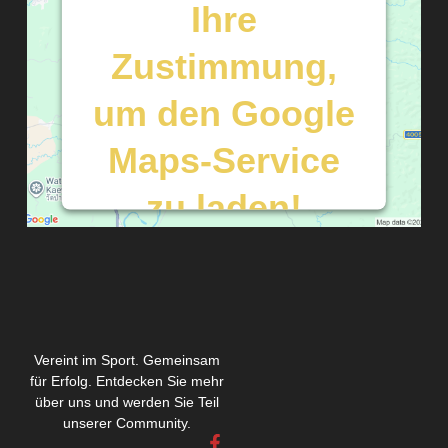
Ihre
Zustimmung,
um den Google
Maps-Service
zu laden!
Wir verwenden einen Service eines
Drittanbieters, um Karteninhalte
einzubetten. Dieser Service kann Daten
zu Ihren Aktivitäten sammeln. Bitte lesen
Sie die Details durch und stimmen Sie der
Nutzung des Service zu, um diese Karte
Vereint im Sport. Gemeinsam
anzuzeigen.
für Erfolg. Entdecken Sie mehr
über uns und werden Sie Teil
unserer Community.
Mehr Informationen
F