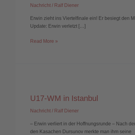
Nachricht
/
Ralf Diener
Erwin zieht ins Viertelfinale ein! Er besiegt den 
Update: Erwin verletzt […]
Read More »
U17-
WM
U17-WM in Istanbul
in
Istanbul
Nachricht
/
Ralf Diener
– Erwin verliert in der Hoffnungsrunde – Nach d
den Kasachen Dursunov merkte man ihm seine