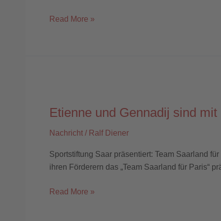
Read More »
Etienne
und
Etienne und Gennadij sind mit 
Gennadij
sind
Nachricht
/
Ralf Diener
mit
dabei!
Sportstiftung Saar präsentiert: Team Saarland fü
ihren Förderern das „Team Saarland für Paris“ präs
Read More »