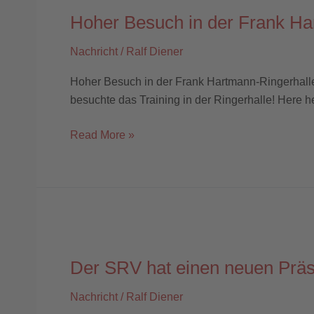
Besuch
Hoher Besuch in der Frank Ha
in
der
Nachricht
/
Ralf Diener
Frank
Hartmann-
Hoher Besuch in der Frank Hartmann-Ringerhall
Ringerhalle
besuchte das Training in der Ringerhalle! Here he
Read More »
Der
SRV
Der SRV hat einen neuen Präs
hat
einen
Nachricht
/
Ralf Diener
neuen