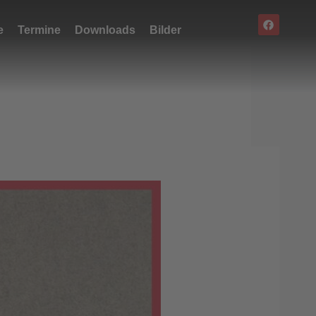
F
a
e
Termine
Downloads
Bilder
c
e
b
o
o
k