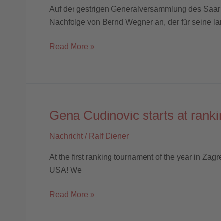
Präsidenten
Auf der gestrigen Generalversammlung des Saarl
Nachfolge von Bernd Wegner an, der für seine la
Read More »
Gena Cudinovic starts at rank
Gena
Cudinovic
Nachricht
/
Ralf Diener
starts
at
At the first ranking tournament of the year in Z
ranking
USA! We
tournament!
Read More »