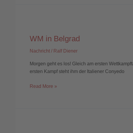
WM
in
WM in Belgrad
Belgrad
Nachricht
/
Ralf Diener
Morgen geht es los! Gleich am ersten Wettkampft
ersten Kampf steht ihm der Italiener Conyedo
Read More »
Hoher